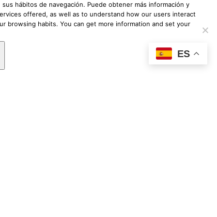
 de sus hábitos de navegación. Puede obtener más información y
ervices offered, as well as to understand how our users interact
our browsing habits. You can get more information and set your
ES
undación Lovexair
|
Terminos de servicio
|