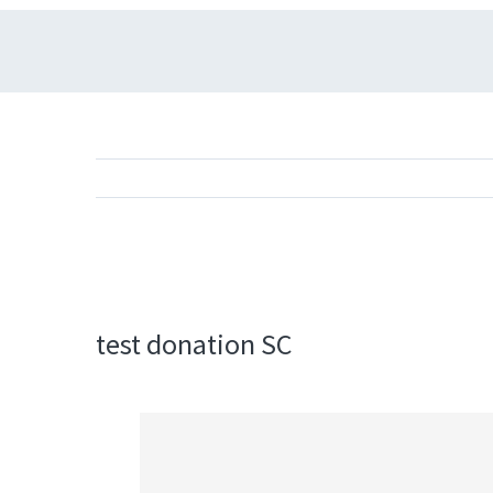
View
Larger
Image
test donation SC