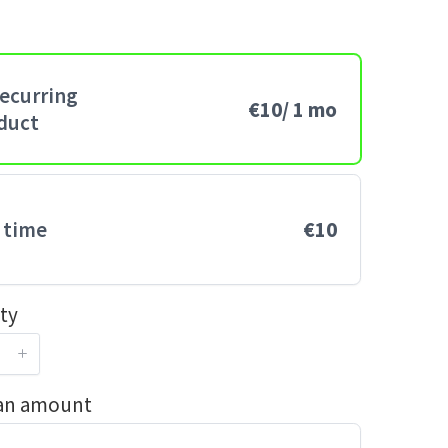
g
recurring
€10
/ 1 mo
duct
 time
€10
ty
 an amount