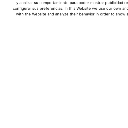
He leído y comprendo la
Política
y analizar su comportamiento para poder mostrar publicidad re
configurar sus preferencias. In this Website we use our own and
with the Website and analyze their behavior in order to show 
Alternative:
Aviso Legal
|
Política de privacidad
|
Desca