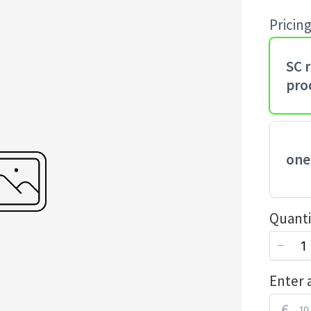
o
Pricin
w
SC 
pro
one
Quanti
Enter
€