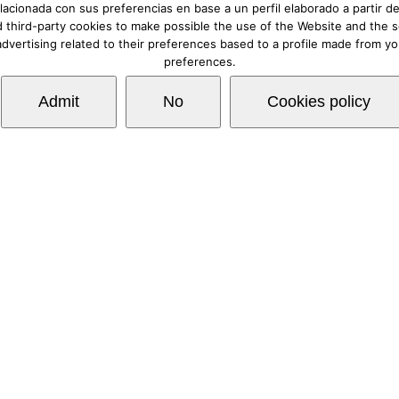
 de Privacidad
.
lacionada con sus preferencias en base a un perfil elaborado a partir
 third-party cookies to make possible the use of the Website and the s
advertising related to their preferences based to a profile made from y
preferences.
Admit
No
Cookies policy
rgo de responsabilidad
|
Requerimientos mínimos
|
F
Copyright © Lovexair