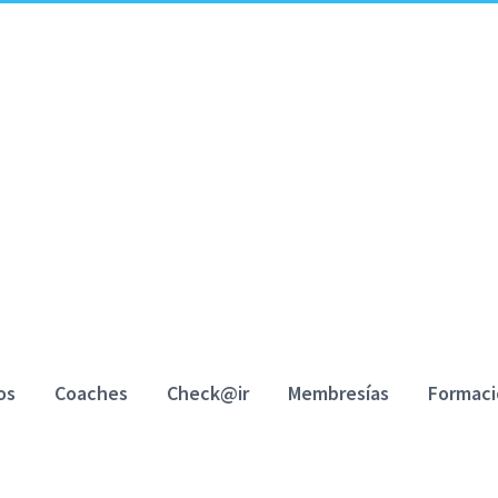
os
Coaches
Check@ir
Membresías
Formac