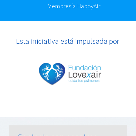
Membresía HappyAir
Esta iniciativa está i
mpulsad
a
por