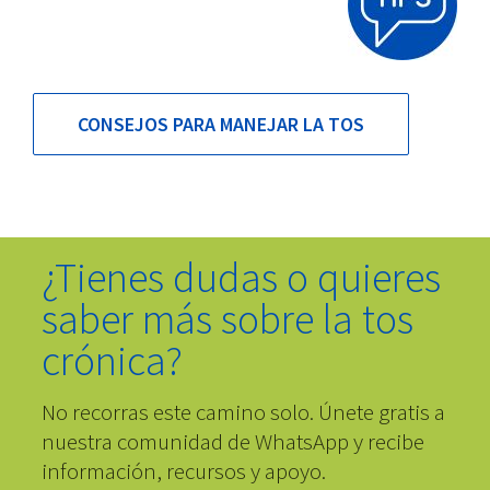
CONSEJOS PARA MANEJAR LA TOS
¿Tienes dudas o quieres
saber más sobre
la tos
crónica
?
No recorras este camino solo. Únete gratis a
nuestra comunidad de WhatsApp y recibe
información, recursos y apoyo.