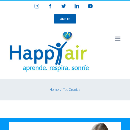
Skip
Instagram
Facebook
Twitter
LinkedIn
YouTube
to
content
ÚNETE
Home
/
Tos Crónica