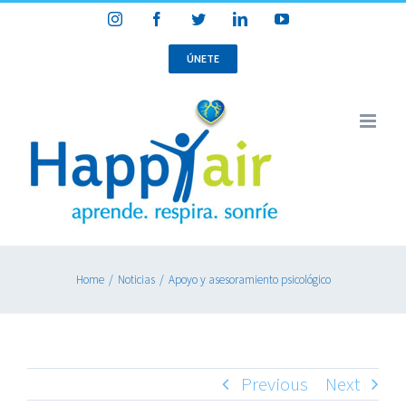
Skip
Instagram
Facebook
Twitter
LinkedIn
YouTube
to
content
ÚNETE
Home
/
Noticias
/
Apoyo y asesoramiento psicológico
Previous
Next