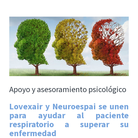
View
Larger
Image
Apoyo y asesoramiento psicológico
Lovexair y Neuroespai se unen
para ayudar al paciente
respiratorio a superar su
enfermedad