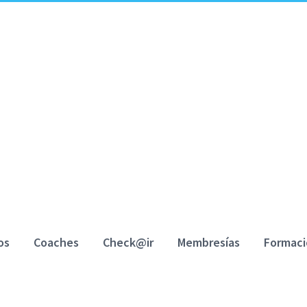
os
Coaches
Check@ir
Membresías
Formac