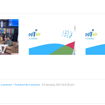
os crónica
a sobre todo
L
Lanzamos
ujeres de
“HappyAir Tos
ana edad,
s
Crónica”
sigue siendo
condición
diagnosticada
 Lovexair – Fundación Lovexair
24 January, 2017 at 6:25 am