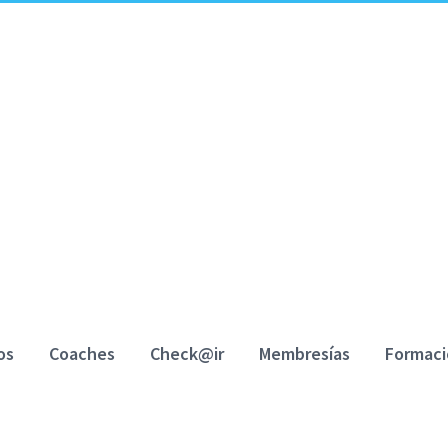
os
Coaches
Check@ir
Membresías
Formac