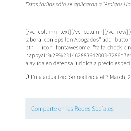
Estas tarifas sólo se aplicarán a “Amigos H
[/vc_column_text][/vc_column][/vc_row][
laboral con Épsilon Abogados” add_button
btn_i_icon_fontawesome=”fa fa-check-cir
happyair%2F%231462883642003-7286d7e4-2c
a ayuda en defensa jurídica a precio espec
Última actualización realizada el 7 March, 
Comparte en las Redes Sociales