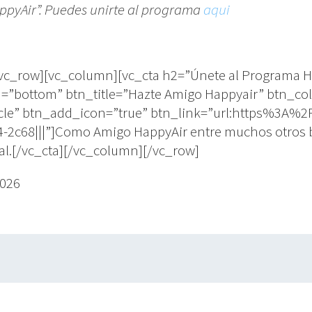
appyAir”. Puedes unirte al programa
aqui
vc_row][vc_column][vc_cta h2=”Únete al Programa Ha
=”bottom” btn_title=”Hazte Amigo Happyair” btn_col
cle” btn_add_icon=”true” btn_link=”url:https%3A%
68|||”]Como Amigo HappyAir entre muchos otros bene
ial.[/vc_cta][/vc_column][/vc_row]
2026