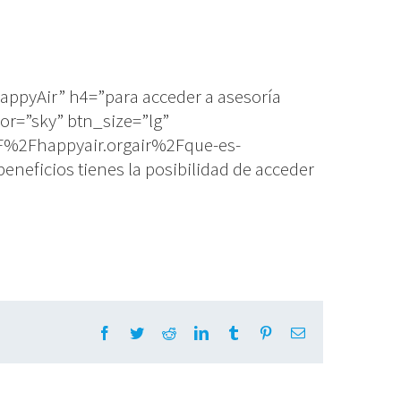
ppyAir” h4=”para acceder a asesoría
or=”sky” btn_size=”lg”
2F%2Fhappyair.orgair%2Fque-es-
ficios tienes la posibilidad de acceder
Facebook
Twitter
Reddit
LinkedIn
Tumblr
Pinterest
Email