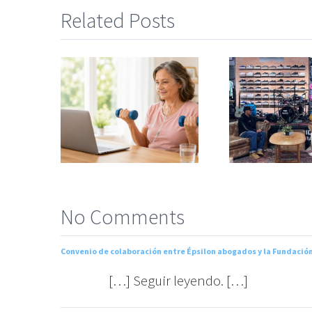
Related Posts
s las
La t
sías
Arran Strong y
afect
r: un
Quiksilver
a m
rvicio
impulsan la salud
medi
orar la
respiratoria en
pero 
iratoria
Ericeira
una 
stra
infra
idad
No Comments
Convenio de colaboración entre Épsilon abogados y la Fundación
[…] Seguir leyendo. […]