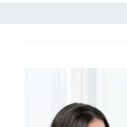
View
Larger
Image