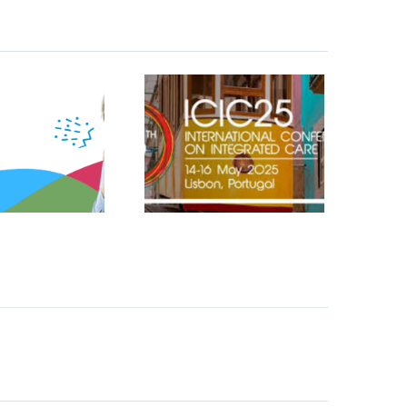
as personas en
el centro de la
alud: Bronc@ir
en ICIC25