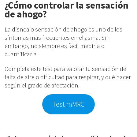
¿Cómo controlar la sensación
Módulo 5: Ejercicio
2
de ahogo?
físico
La disnea o sensación de ahogo es uno de los
síntomas más frecuentes en el asma. Sin
Módulo 6:
2
He leído y comprendo la
Política
embargo, no siempre es fácil medirla o
Desencadenantes
de Privacidad
.
cuantificarla.
Completa este test para valorar tu sensación de
Módulo 7: Tabaco
2
falta de aire o dificultad para respirar, y qué hacer
Alternative:
según el grado de afectación.
Información de contacto
Módulo 8: Manejo del
4
Test mMRC
Dirección:
Paseo de las Delicias, 30.
estrés y la ansiedad
Madrid 28045
Teléfono:
(+34) 91 822 78 74
Módulo 9: Nutrición
1