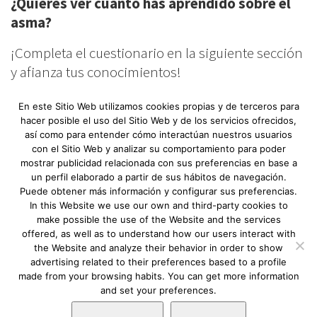
¿Quieres ver cuánto has aprendido sobre el
Email:
info@happyair.org
asma?
¡Completa el cuestionario en la siguiente sección
Mapa:
Ver localización
y afianza tus conocimientos!
En este Sitio Web utilizamos cookies propias y de terceros para
hacer posible el uso del Sitio Web y de los servicios ofrecidos,
así como para entender cómo interactúan nuestros usuarios
Aviso Legal
|
Política de privacidad
|
Descargo
con el Sitio Web y analizar su comportamiento para poder
de responsabilidad
|
Requerimientos
mostrar publicidad relacionada con sus preferencias en base a
mínimos
|
Fundación Lovexair
|
Terminos de
un perfil elaborado a partir de sus hábitos de navegación.
Puede obtener más información y configurar sus preferencias.
servicio
| Copyright © Lovexair
In this Website we use our own and third-party cookies to
make possible the use of the Website and the services
offered, as well as to understand how our users interact with
the Website and analyze their behavior in order to show
advertising related to their preferences based to a profile
made from your browsing habits. You can get more information
and set your preferences.