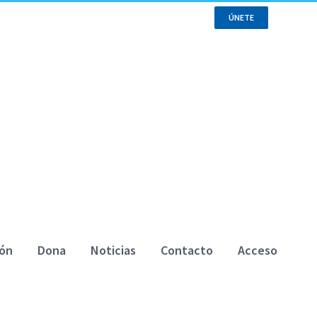
ÚNETE
ina
enrol
in the course to view this content!
ión
Dona
Noticias
Contacto
Acceso