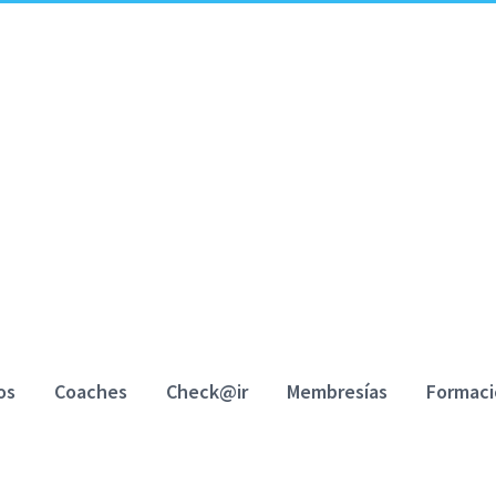
Programa HappyAir Déficit Alfa-1-Antitrips
This content is protected, please
login
and
os
Coaches
Check@ir
Membresías
Formac