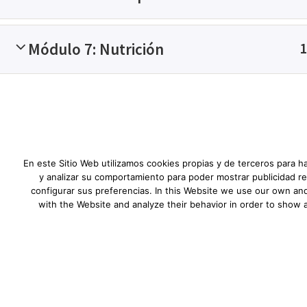
Asunto
Módulo 7: Nutrición
1
Tu mensaje
En este Sitio Web utilizamos cookies propias y de terceros para h
y analizar su comportamiento para poder mostrar publicidad re
configurar sus preferencias. In this Website we use our own and
with the Website and analyze their behavior in order to show 
He leído y comprendo la
Política
Alternative: