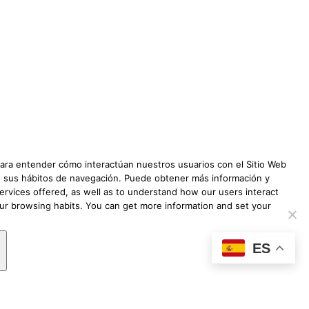
91 822 78 74
pyair.org
ización
 para entender cómo interactúan nuestros usuarios con el Sitio Web
 de sus hábitos de navegación. Puede obtener más información y
ervices offered, as well as to understand how our users interact
our browsing habits. You can get more information and set your
ES
Next