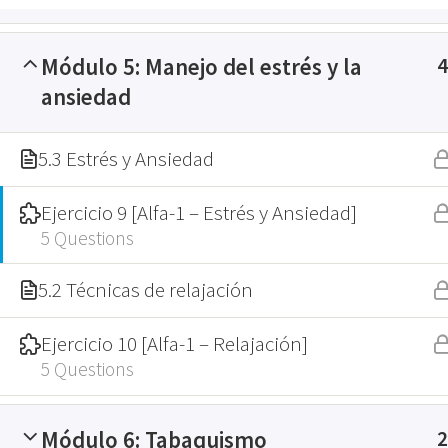
Módulo 5: Manejo del estrés y la
4
ansiedad
5.3 Estrés y Ansiedad
Home
Cursos
Ejercicio 9 [Alfa-1 – Estrés y Ansiedad]
5 Questions
5.2 Técnicas de relajación
Ejercicio 10 [Alfa-1 – Relajación]
5 Questions
Contacta con nosotros
Módulo 6: Tabaquismo
2
Tu nombre *
Tu emai