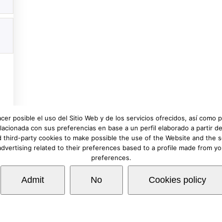
Teléfono:
(+34) 
Email:
info@hap
Mapa:
Ver local
acer posible el uso del Sitio Web y de los servicios ofrecidos, así como
lacionada con sus preferencias en base a un perfil elaborado a partir
 third-party cookies to make possible the use of the Website and the s
advertising related to their preferences based to a profile made from y
 de Privacidad
.
preferences.
Admit
No
Cookies policy
Prev