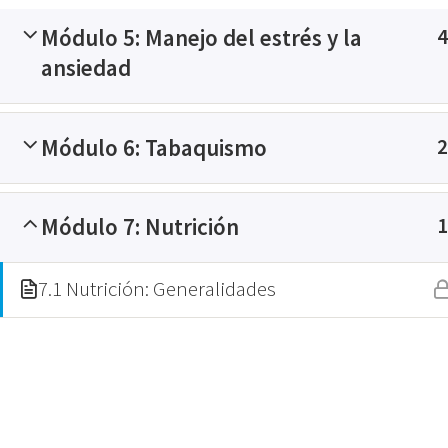
Módulo 5: Manejo del estrés y la
4
ansiedad
Módulo 6: Tabaquismo
2
Home
Cursos
Educación para la sal
Módulo 7: Nutrición
1
7.1 Nutrición: Generalidades
Contacta con nosotros
Tu nombre *
Tu emai