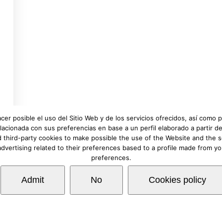
Teléfono:
(+34) 
Email:
info@hap
Mapa:
Ver local
acer posible el uso del Sitio Web y de los servicios ofrecidos, así como
lacionada con sus preferencias en base a un perfil elaborado a partir
 third-party cookies to make possible the use of the Website and the s
advertising related to their preferences based to a profile made from y
 de Privacidad
.
preferences.
Admit
No
Cookies policy
Prev