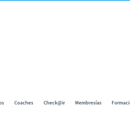
Programa HappyAir EPOC
This content is protected, please
login
and
os
Coaches
Check@ir
Membresías
Formac