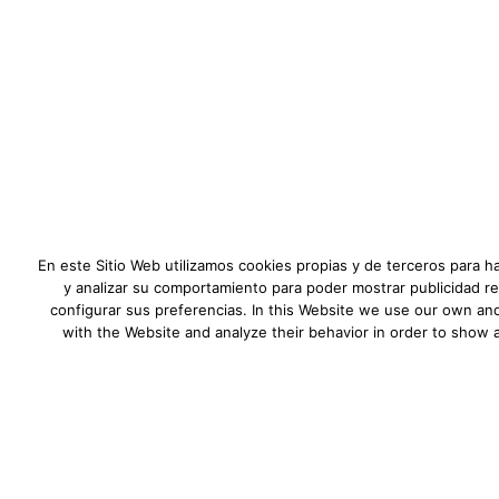
Asunto
Tu mensaje
En este Sitio Web utilizamos cookies propias y de terceros para h
y analizar su comportamiento para poder mostrar publicidad re
configurar sus preferencias. In this Website we use our own and
with the Website and analyze their behavior in order to show 
He leído y comprendo la
Política
Alternative: