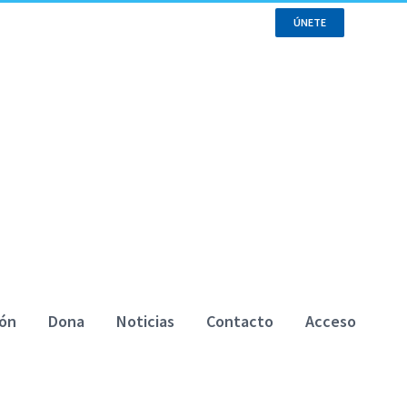
ÚNETE
enrol
in the course to view this content!
ión
Dona
Noticias
Contacto
Acceso