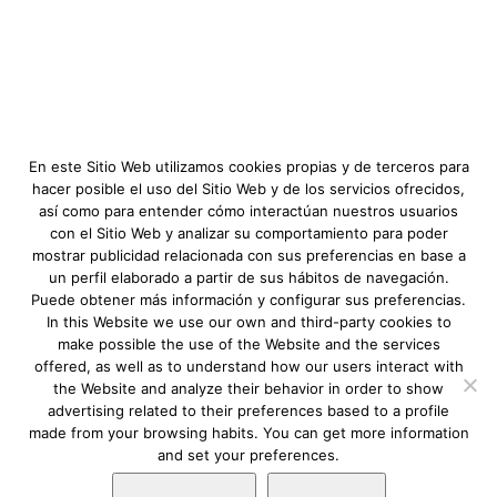
Email:
info@happyair.org
Mapa:
Ver localización
En este Sitio Web utilizamos cookies propias y de terceros para
hacer posible el uso del Sitio Web y de los servicios ofrecidos,
así como para entender cómo interactúan nuestros usuarios
Aviso Legal
|
Política de privacidad
|
Descargo
con el Sitio Web y analizar su comportamiento para poder
de responsabilidad
|
Requerimientos
mostrar publicidad relacionada con sus preferencias en base a
mínimos
|
Fundación Lovexair
|
Terminos de
un perfil elaborado a partir de sus hábitos de navegación.
Puede obtener más información y configurar sus preferencias.
servicio
| Copyright © Lovexair
In this Website we use our own and third-party cookies to
make possible the use of the Website and the services
offered, as well as to understand how our users interact with
the Website and analyze their behavior in order to show
advertising related to their preferences based to a profile
made from your browsing habits. You can get more information
and set your preferences.