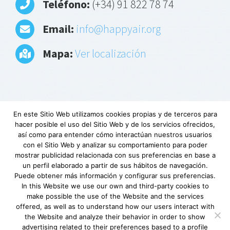
Teléfono:
(+34) 91 822 78 74
Email:
info@happyair.org
Mapa:
Ver localización
En este Sitio Web utilizamos cookies propias y de terceros para
hacer posible el uso del Sitio Web y de los servicios ofrecidos,
Aviso Legal
|
Política de privacidad
|
Descargo
así como para entender cómo interactúan nuestros usuarios
de responsabilidad
|
Requerimientos
con el Sitio Web y analizar su comportamiento para poder
mínimos
|
Fundación Lovexair
|
Terminos de
mostrar publicidad relacionada con sus preferencias en base a
un perfil elaborado a partir de sus hábitos de navegación.
servicio
| Copyright © Lovexair
Puede obtener más información y configurar sus preferencias.
In this Website we use our own and third-party cookies to
make possible the use of the Website and the services
offered, as well as to understand how our users interact with
the Website and analyze their behavior in order to show
advertising related to their preferences based to a profile