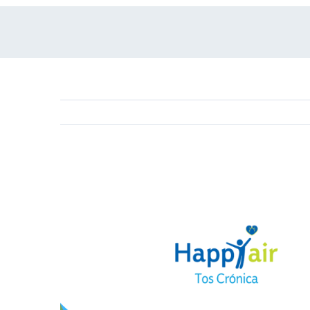
View
Larger
Image