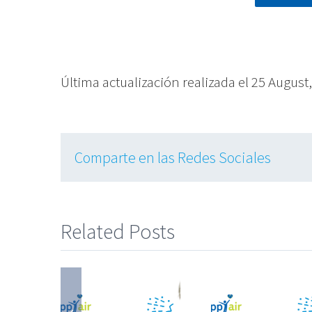
Última actualización realizada el 25 August
Comparte en las Redes Sociales
Related Posts
ibles
Posib
Posibles
s de la
causas 