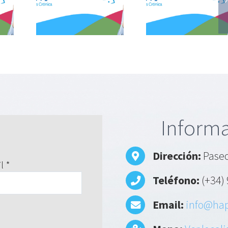
causas de la
causas de
nica:
tos crónica:
tos cróni
ento
Enfermedades
Fibrosi
nsión
cardiacas
quístic
ial
Informa
Dirección:
Paseo
l *
Teléfono:
(+34) 
Email:
info@hap