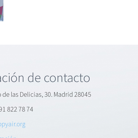
 la
ca:
s
a
ción de contacto
 de las Delicias, 30. Madrid 28045
91 822 78 74
pyair.org