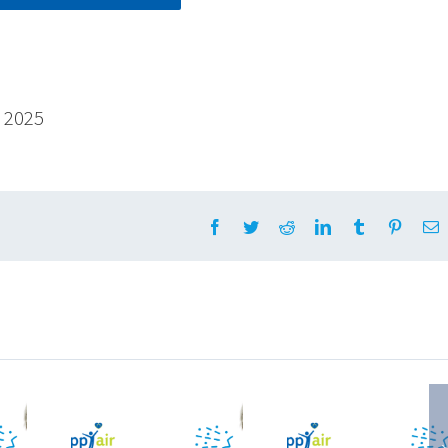
, 2025
Facebook
Twitter
Reddit
LinkedIn
Tumblr
Pintere
E
les
Posibles
Posible
de la