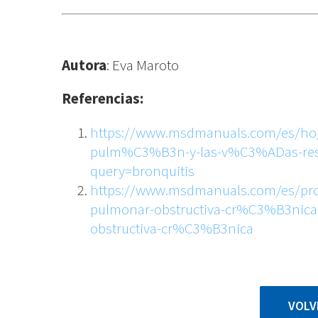
Autora
: Eva Maroto
Referencias:
https://www.msdmanuals.com/es/hog
pulm%C3%B3n-y-las-v%C3%ADas-respi
query=bronquitis
https://www.msdmanuals.com/es/pro
pulmonar-obstructiva-cr%C3%B3nica-
obstructiva-cr%C3%B3nica
VOLV