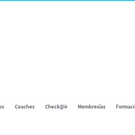
os
Coaches
Check@ir
Membresías
Formac