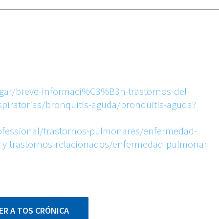
ar/breve-informaci%C3%B3n-trastornos-del-
ratorias/bronquitis-aguda/bronquitis-aguda?
fessional/trastornos-pulmonares/enfermedad-
y-trastornos-relacionados/enfermedad-pulmonar-
ER A TOS CRÓNICA