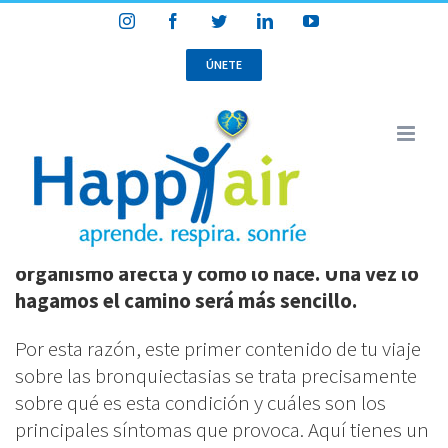
Skip
Instagram
Facebook
Twitter
LinkedIn
YouTube
Programa HappyAir Bronquiectasias
to
content
ÚNETE
Módulo 1:
1
2.1 Definición y síntomas
Introducción y
bienvenida
Para aprender a controlar un problema de
salud lo primero que tenemos que hacer es
Módulo 2: ¿Qué son
4
entenderlo, saber a qué parte de nuestro
organismo afecta y cómo lo hace. Una vez lo
las bronquiectasias?
hagamos el camino será más sencillo.
Home
/
Programa HappyAir Bronquiectasias
2.1 Definición y síntomas
Por esta razón, este primer contenido de tu viaje
60 Minutes
sobre las bronquiectasias se trata precisamente
sobre qué es esta condición y cuáles son los
Cuestionario 1
principales síntomas que provoca. Aquí tienes un
[Bronquiectasias]
Home
Cursos
Educación para la salud