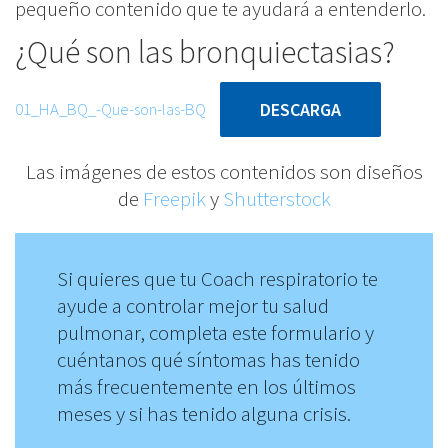
pequeño contenido que te ayudará a entenderlo.
5 Questions
¿Qué son las bronquiectasias?
2.2 Aceptación del
diagnóstico
01_HA_BQ_-Que-son-las-BQ
DESCARGA
Cuestionario 2
Contacta con nosotros
Las imágenes de estos contenidos son diseños
[Bronquiectasias –
de
Freepik
y
Shutterstock
Tu nombre *
Aceptación]
5 Questions
Tu email *
Si quieres que tu Coach respiratorio te
Módulo 3:
6
ayude a controlar mejor tu salud
Tratamiento
pulmonar, completa este formulario y
Asunto
farmacológico de las
cuéntanos qué síntomas has tenido
más frecuentemente en los últimos
bronquiectasias
meses y si has tenido alguna crisis.
Tu mensaje