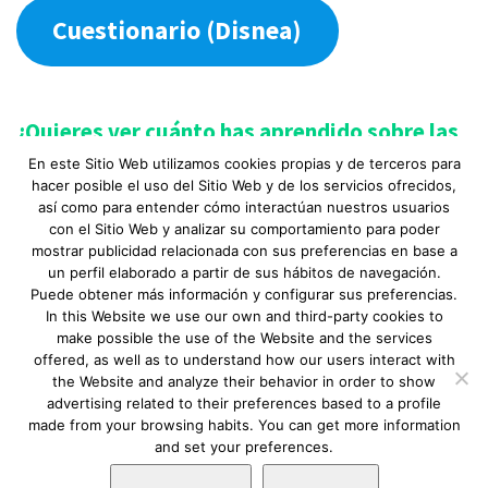
Email:
info@happyair.org
Cuestionario (Disnea)
Mapa:
Ver localización
¿Quieres ver cuánto has aprendido sobre las
bronquiectasias?
En este Sitio Web utilizamos cookies propias y de terceros para
hacer posible el uso del Sitio Web y de los servicios ofrecidos,
Completa el cuestionario al finalizar esta sección
así como para entender cómo interactúan nuestros usuarios
Aviso Legal
|
Política de privacidad
|
Descargo
con el Sitio Web y analizar su comportamiento para poder
y ¡ponte a prueba!
de responsabilidad
|
Requerimientos
mostrar publicidad relacionada con sus preferencias en base a
mínimos
|
Fundación Lovexair
|
Terminos de
un perfil elaborado a partir de sus hábitos de navegación.
Puede obtener más información y configurar sus preferencias.
servicio
| Copyright © Lovexair
In this Website we use our own and third-party cookies to
make possible the use of the Website and the services
offered, as well as to understand how our users interact with
the Website and analyze their behavior in order to show
advertising related to their preferences based to a profile
made from your browsing habits. You can get more information
and set your preferences.