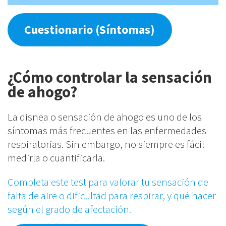
Módulo 4: Control y
6
manejo de las
Cuestionario (Síntomas)
bronquiectasias
He leído y comprendo la
Política
¿Cómo controlar la sensación
Módulo 5: Manejo del
4
de Privacidad
.
de ahogo?
estrés y la ansiedad
La disnea o sensación de ahogo es uno de los
Alternative:
síntomas más frecuentes en las enfermedades
Módulo 6:
2
Información de contacto
respiratorias. Sin embargo, no siempre es fácil
Tabaquismo
medirla o cuantificarla.
Dirección:
Paseo de las Delicias, 30.
Completa este test para valorar tu sensación de
Madrid 28045
Módulo 7: Nutrición
1
falta de aire o dificultad para respirar, y qué hacer
según el grado de afectación.
Teléfono:
(+34) 91 822 78 74