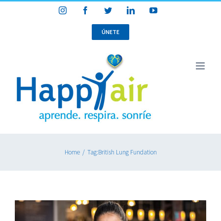
Skip
Instagram
Facebook
Twitter
LinkedIn
YouTube
to
content
ÚNETE
Home
/
Tag:
British Lung Fundation