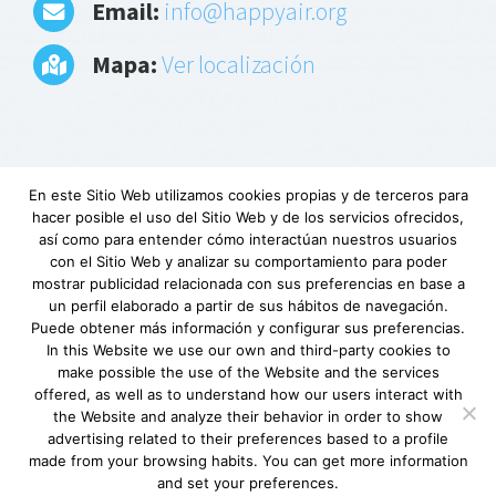
Email:
info@happyair.org
Mapa:
Ver localización
En este Sitio Web utilizamos cookies propias y de terceros para
hacer posible el uso del Sitio Web y de los servicios ofrecidos,
Aviso Legal
|
Política de privacidad
|
Descargo
así como para entender cómo interactúan nuestros usuarios
de responsabilidad
|
Requerimientos
con el Sitio Web y analizar su comportamiento para poder
mínimos
|
Fundación Lovexair
|
Terminos de
mostrar publicidad relacionada con sus preferencias en base a
un perfil elaborado a partir de sus hábitos de navegación.
servicio
| Copyright © Lovexair
Puede obtener más información y configurar sus preferencias.
In this Website we use our own and third-party cookies to
make possible the use of the Website and the services
offered, as well as to understand how our users interact with
the Website and analyze their behavior in order to show
advertising related to their preferences based to a profile
made from your browsing habits. You can get more information
and set your preferences.