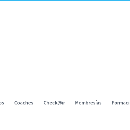
os
Coaches
Check@ir
Membresías
Formac