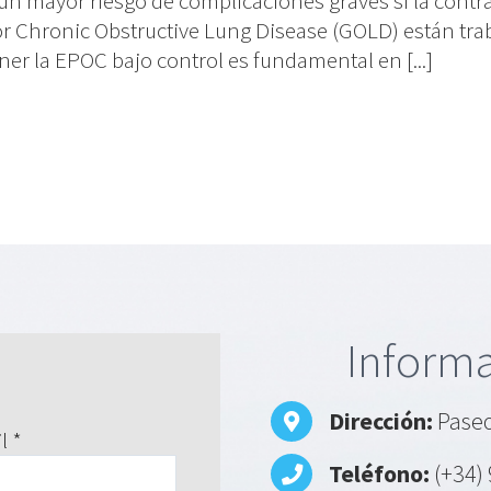
 mayor riesgo de complicaciones graves si la contrae
 for Chronic Obstructive Lung Disease (GOLD) están tr
 la EPOC bajo control es fundamental en [...]
Informa
Dirección:
Paseo
l *
Teléfono:
(+34) 