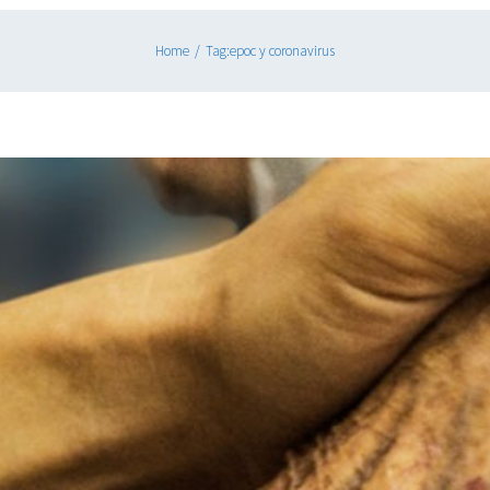
Home
/
Tag:
epoc y coronavirus