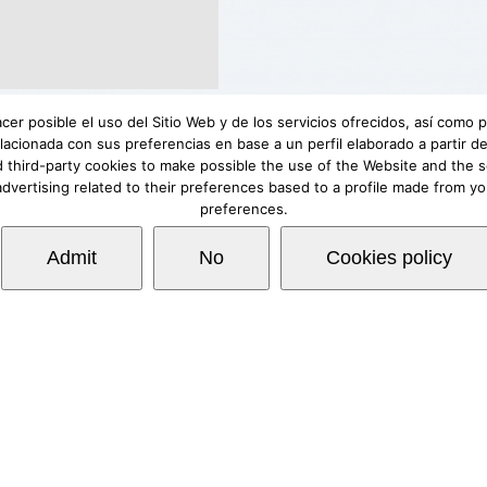
acer posible el uso del Sitio Web y de los servicios ofrecidos, así como
lacionada con sus preferencias en base a un perfil elaborado a partir
 third-party cookies to make possible the use of the Website and the s
advertising related to their preferences based to a profile made from y
preferences.
rgo de responsabilidad
|
Requerimientos mínimos
|
F
Copyright © Lovexair
Admit
No
Cookies policy