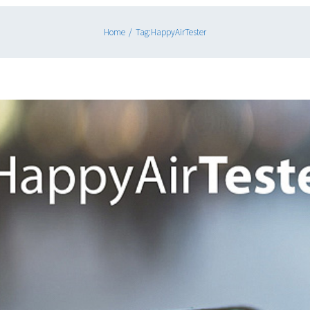
Home
/
Tag:
HappyAirTester