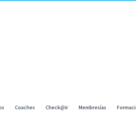
os
Coaches
Check@ir
Membresías
Formac