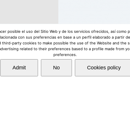
acer posible el uso del Sitio Web y de los servicios ofrecidos, así como
lacionada con sus preferencias en base a un perfil elaborado a partir
 third-party cookies to make possible the use of the Website and the s
advertising related to their preferences based to a profile made from y
preferences.
rgo de responsabilidad
|
Requerimientos mínimos
|
F
Copyright © Lovexair
Admit
No
Cookies policy