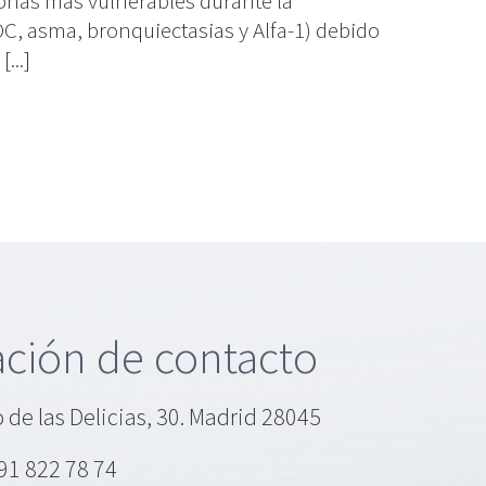
sonas más vulnerables durante la
C, asma, bronquiectasias y Alfa-1) debido
...]
ción de contacto
 de las Delicias, 30. Madrid 28045
91 822 78 74