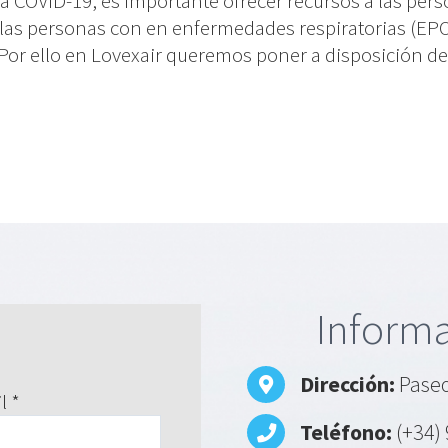
a COVID-19, es importante ofrecer recursos a las per
las personas con en enfermedades respiratorias (EPO
 Por ello en Lovexair queremos poner a disposición de [
Informa
Dirección:
Paseo
l *
Teléfono:
(+34) 