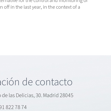
lternative for the control and monitoring of
off in the last year, in the context of a
ción de contacto
 de las Delicias, 30. Madrid 28045
91 822 78 74