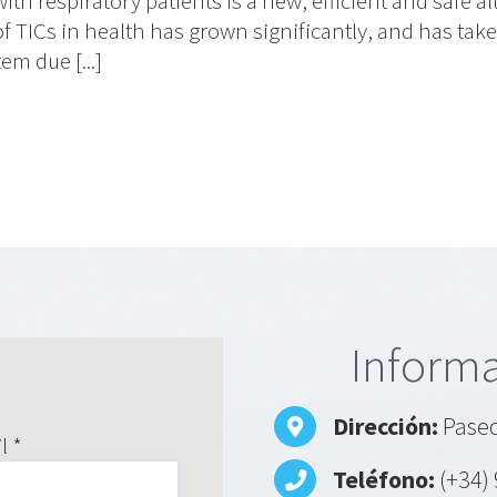
with respiratory patients is a new, efficient and safe a
 TICs in health has grown significantly, and has taken 
m due [...]
Informa
Dirección:
Paseo
l *
Teléfono:
(+34) 