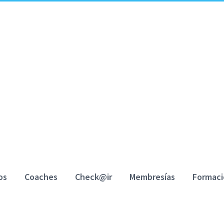
os
Coaches
Check@ir
Membresías
Formac