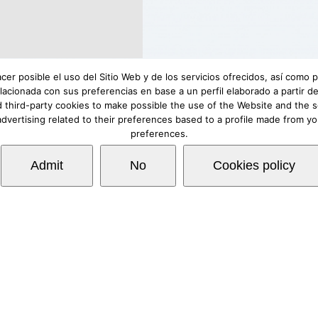
acer posible el uso del Sitio Web y de los servicios ofrecidos, así como
lacionada con sus preferencias en base a un perfil elaborado a partir
 third-party cookies to make possible the use of the Website and the s
advertising related to their preferences based to a profile made from y
preferences.
rgo de responsabilidad
|
Requerimientos mínimos
|
F
Copyright © Lovexair
Admit
No
Cookies policy