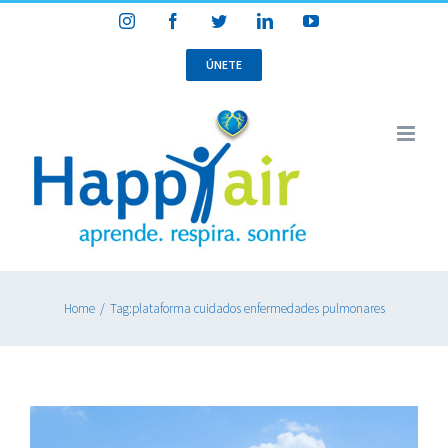
Skip
Instagram
Facebook
Twitter
LinkedIn
YouTube
to
content
ÚNETE
Home
/
Tag:
plataforma cuidados enfermedades pulmonares