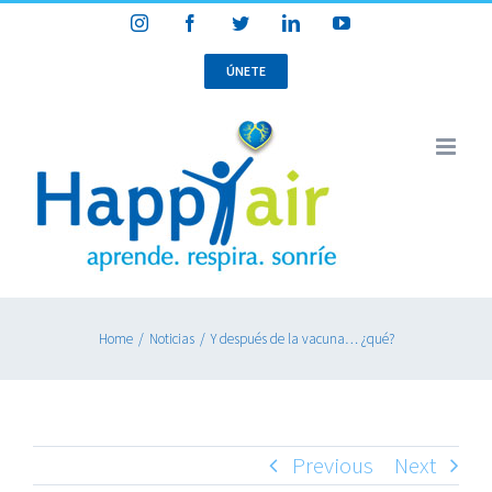
Skip
Instagram
Facebook
Twitter
LinkedIn
YouTube
to
content
ÚNETE
Home
/
Noticias
/
Y después de la vacuna… ¿qué?
Previous
Next