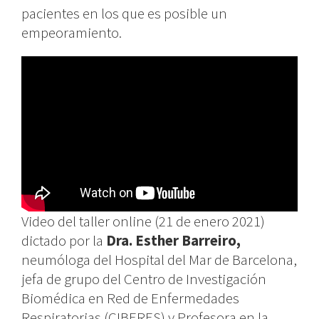
pacientes en los que es posible un
empeoramiento.
Video del taller online (21 de enero 2021)
dictado por la
Dra. Esther Barreiro,
neumóloga del Hospital del Mar de Barcelona,
jefa de grupo del Centro de Investigación
Biomédica en Red de Enfermedades
Respiratorias (CIBERES) y Profesora en la