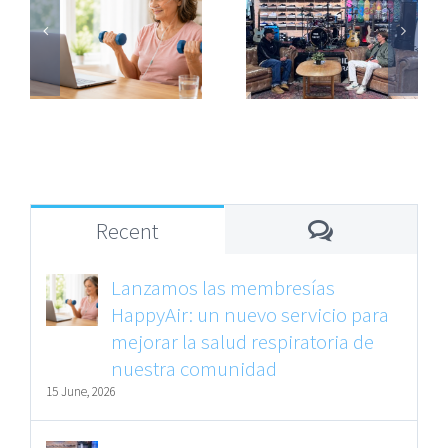
n
Quiksilver
todo a mujeres
io
impulsan la
de mediana
r
salud
edad, pero
respiratoria en
sigue siendo
de
Ericeira
una condición
infradiagnosti
Comments
Recent
Lanzamos las membresías
HappyAir: un nuevo servicio para
mejorar la salud respiratoria de
nuestra comunidad
15 June, 2026