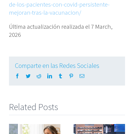
de-los-pacientes-con-covid-persistente-
mejoran-tras-la-vacunacion/
Última actualización realizada el 7 March,
2026
Comparte en las Redes Sociales
Facebook
Twitter
Reddit
LinkedIn
Tumblr
Pinterest
Email
Related Posts
s
La tos crónica
Arran Strong y
afecta sobre