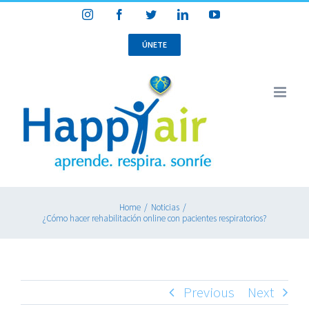
Skip
Instagram
Facebook
Twitter
LinkedIn
YouTube
to
content
ÚNETE
Home
/
Noticias
/
¿Cómo hacer rehabilitación online con pacientes respiratorios?
Previous
Next